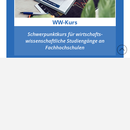
WW-Kurs
Schwerpunktkurs für wirtschafts­
wissenschaftliche Studiengänge an
Fachhochschulen